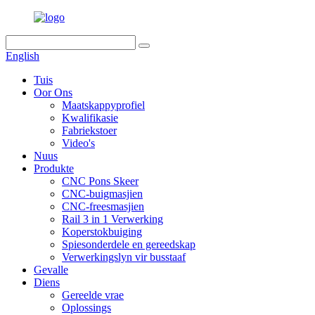
English
Tuis
Oor Ons
Maatskappyprofiel
Kwalifikasie
Fabriekstoer
Video's
Nuus
Produkte
CNC Pons Skeer
CNC-buigmasjien
CNC-freesmasjien
Rail 3 in 1 Verwerking
Koperstokbuiging
Spiesonderdele en gereedskap
Verwerkingslyn vir busstaaf
Gevalle
Diens
Gereelde vrae
Oplossings