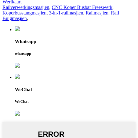
Werfkaart
Railverwerkingsmasjien
,
CNC Koper Busbar Freeswerk
,
Koperbusstangmasjien
,
3-in-1-railmasjien
,
Railmasjien
,
Rail
Buigmasjien
,
Whatsapp
whatsapp
WeChat
WeChat