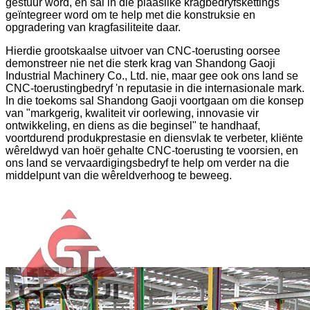
gestuur word, en sal in die plaaslike kragbedryfskettings
geïntegreer word om te help met die konstruksie en
opgradering van kragfasiliteite daar.
Hierdie grootskaalse uitvoer van CNC-toerusting oorsee
demonstreer nie net die sterk krag van Shandong Gaoji
Industrial Machinery Co., Ltd. nie, maar gee ook ons ​​land se
CNC-toerustingbedryf 'n reputasie in die internasionale mark.
In die toekoms sal Shandong Gaoji voortgaan om die konsep
van "markgerig, kwaliteit vir oorlewing, innovasie vir
ontwikkeling, en diens as die beginsel" te handhaaf,
voortdurend produkprestasie en diensvlak te verbeter, kliënte
wêreldwyd van hoër gehalte CNC-toerusting te voorsien, en
ons land se vervaardigingsbedryf te help om verder na die
middelpunt van die wêreldverhoog te beweeg.