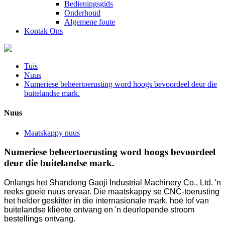
Bedieningsgids
Onderhoud
Algemene foute
Kontak Ons
Tuis
Nuus
Numeriese beheertoerusting word hoogs bevoordeel deur die
buitelandse mark.
Nuus
Maatskappy nuus
Numeriese beheertoerusting word hoogs bevoordeel
deur die buitelandse mark.
Onlangs het Shandong Gaoji Industrial Machinery Co., Ltd. 'n
reeks goeie nuus ervaar. Die maatskappy se CNC-toerusting
het helder geskitter in die internasionale mark, hoë lof van
buitelandse kliënte ontvang en 'n deurlopende stroom
bestellings ontvang.