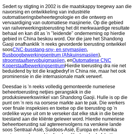
Sedert sy stigting in 2002 is die maatskappy toegewy aan die
navorsing en ontwikkeling van industriële
outomatiseringsbeheertegnologie en die ontwerp en
vervaardiging van outomatiese masjinerie. Op die gebied
van railverwerkingstoerusting het dit merkwaardige resultate
behaal en kan dit as 'n "leidende" onderneming op hierdie
gebied in China beskou word. Oor die jare het Shandong
Gaoji onafhanklik 'n reeks gevorderde toerusting ontwikkel
soos
CNC-busstang-sny- en snymasjien
,
Busboogbewerkingsentrum (Afskuinsmasjien
)
,
stroomstaaf
servo
buigmasjien
, en
Outomatiese CNC
Koperstaafbewerkingsentrum
Hierdie toerusting dra nie net
beduidend by tot die kragbedryf in China nie, maar het ook
prominensie in die internasionale mark verwerf.
Deesdae is 'n reeks volledig gemonteerde numeriese
beheertoerusting netjies gerangskik in die
produksiewerkswinkel van Shandong Gaoji. Hulle is op die
punt om 'n reis na oorsese markte aan te pak. Die werkers
voer finale inspeksies en toetse op die toerusting op 'n
ordelike wyse uit om te verseker dat elke stuk in die beste
toestand aan die kliënte gelewer word. Hierdie numeriese
beheertoerusting sal agtereenvolgens na verskeie lande
soos Sentraal-Asië, Suidoos-Asië, Europa en Amerika