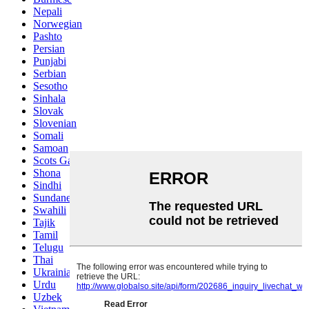
Nepali
Norwegian
Pashto
Persian
Punjabi
Serbian
Sesotho
Sinhala
Slovak
Slovenian
Somali
Samoan
Scots Gaelic
Shona
Sindhi
Sundanese
Swahili
Tajik
Tamil
Telugu
Thai
Ukrainian
Urdu
Uzbek