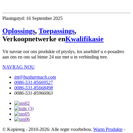
Plasingstyd: 16 September 2025
Oplossings
,
Toepassings
,
Verkoopnetwerke en
Kwalifikasie
Vir navrae oor ons produkte of pryslys, los asseblief u e-posadres
aan ons en ons sal binne 24 uur met u in verbinding tree.
NAVRAG NOU
int@busbarmach.com
0086-531-85669527
0086-531-85668498
0086-531-85966063
© Kopiereg - 2010-2026: Alle regte voorbehou.
Warm Produkte
-